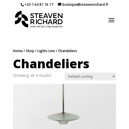
+33 1 64 81 16 17
boutique@steavenrichard.fr
Rechercher dans la boutique
Home
/
Shop
/
Lights Line
/ Chandeliers
Chandeliers
Showing all 4 results