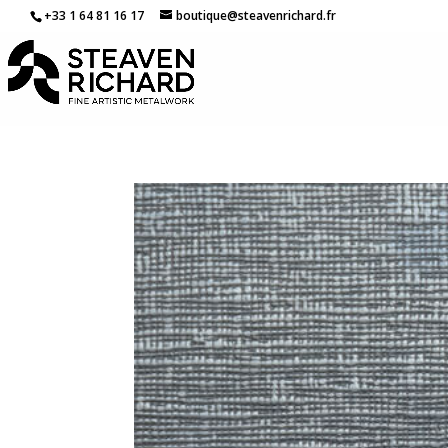
+33 1 64 81 16 17
boutique@steavenrichard.fr
ercher dans la boutique